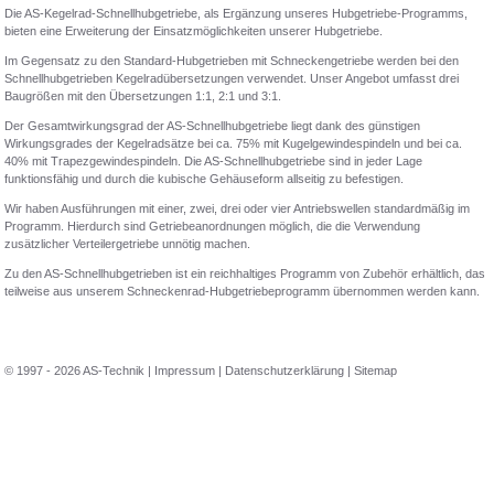
Die AS-Kegelrad-Schnellhubgetriebe, als Ergänzung unseres Hubgetriebe-Programms,
bieten eine Erweiterung der Einsatzmöglichkeiten unserer Hubgetriebe.
Im Gegensatz zu den Standard-Hubgetrieben mit Schneckengetriebe werden bei den
Schnellhubgetrieben Kegelradübersetzungen verwendet. Unser Angebot umfasst drei
Baugrößen mit den Übersetzungen 1:1, 2:1 und 3:1.
Der Gesamtwirkungsgrad der AS-Schnellhubgetriebe liegt dank des günstigen
Wirkungsgrades der Kegelradsätze bei ca. 75% mit Kugelgewindespindeln und bei ca.
40% mit Trapezgewindespindeln. Die AS-Schnellhubgetriebe sind in jeder Lage
funktionsfähig und durch die kubische Gehäuseform allseitig zu befestigen.
Wir haben Ausführungen mit einer, zwei, drei oder vier Antriebswellen standardmäßig im
Programm. Hierdurch sind Getriebeanordnungen möglich, die die Verwendung
zusätzlicher Verteilergetriebe unnötig machen.
Zu den AS-Schnellhubgetrieben ist ein reichhaltiges Programm von Zubehör erhältlich, das
teilweise aus unserem Schneckenrad-Hubgetriebeprogramm übernommen werden kann.
© 1997 - 2026 AS-Technik |
Impressum
|
Datenschutzerklärung
|
Sitemap