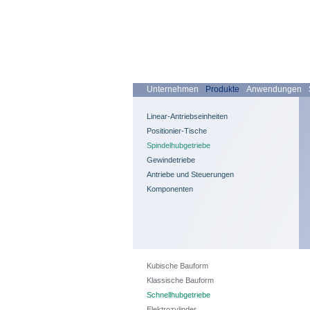
Unternehmen
Produkte
Anwendungen
Linear-Antriebseinheiten
Positionier-Tische
Spindelhubgetriebe
Gewindetriebe
Antriebe und Steuerungen
Komponenten
Kubische Bauform
Klassische Bauform
Schnellhubgetriebe
Elektrozylinder