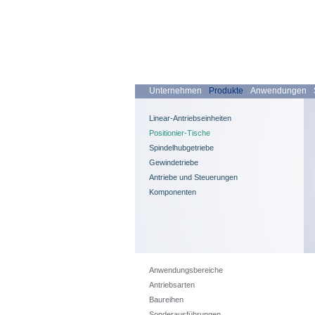
Unternehmen
Produkte
Anwendungen
Linear-Antriebseinheiten
Positionier-Tische
Spindelhubgetriebe
Gewindetriebe
Antriebe und Steuerungen
Komponenten
Anwendungsbereiche
Antriebsarten
Baureihen
Sonderausführungen