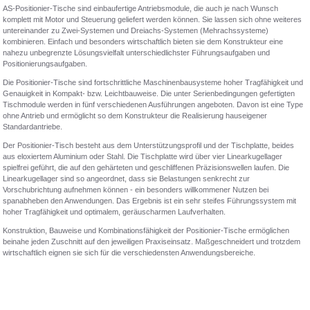
AS-Positionier-Tische sind einbaufertige Antriebsmodule, die auch je nach Wunsch
komplett mit Motor und Steuerung geliefert werden können. Sie lassen sich ohne weiteres
untereinander zu Zwei-Systemen und Dreiachs-Systemen (Mehrachssysteme)
kombinieren. Einfach und besonders wirtschaftlich bieten sie dem Konstrukteur eine
nahezu unbegrenzte Lösungsvielfalt unterschiedlichster Führungsaufgaben und
Positionierungsaufgaben.
Die Positionier-Tische sind fortschrittliche Maschinenbausysteme hoher Tragfähigkeit und
Genauigkeit in Kompakt- bzw. Leichtbauweise. Die unter Serienbedingungen gefertigten
Tischmodule werden in fünf verschiedenen Ausführungen angeboten. Davon ist eine Type
ohne Antrieb und ermöglicht so dem Konstrukteur die Realisierung hauseigener
Standardantriebe.
Der Positionier-Tisch besteht aus dem Unterstützungsprofil und der Tischplatte, beides
aus eloxiertem Aluminium oder Stahl. Die Tischplatte wird über vier Linearkugellager
spielfrei geführt, die auf den gehärteten und geschliffenen Präzisionswellen laufen. Die
Linearkugellager sind so angeordnet, dass sie Belastungen senkrecht zur
Vorschubrichtung aufnehmen können - ein besonders willkommener Nutzen bei
spanabheben den Anwendungen. Das Ergebnis ist ein sehr steifes Führungssystem mit
hoher Tragfähigkeit und optimalem, geräuscharmen Laufverhalten.
Konstruktion, Bauweise und Kombinationsfähigkeit der Positionier-Tische ermöglichen
beinahe jeden Zuschnitt auf den jeweiligen Praxiseinsatz. Maßgeschneidert und trotzdem
wirtschaftlich eignen sie sich für die verschiedensten Anwendungsbereiche.