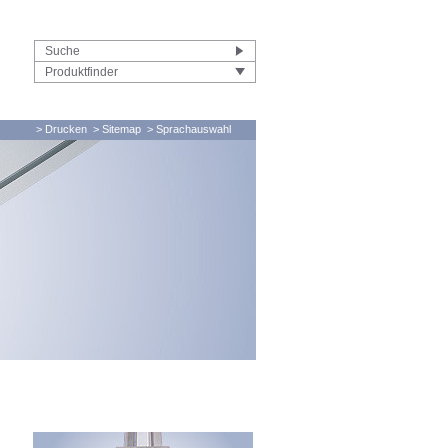
Produktfinder
> Drucken
> Sitemap
> Sprachauswahl