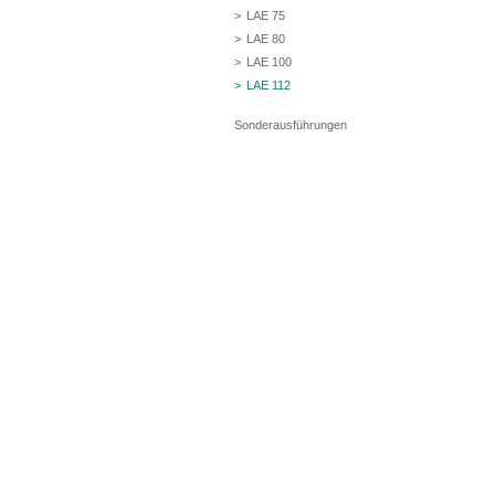
>
LAE 75
>
LAE 80
>
LAE 100
>
LAE 112
Sonderausführungen