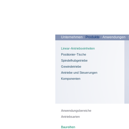
Unternehmen
Produkte
Anwendungen
Linear-Antriebseinheiten
Positionier-Tische
Spindelhubgetriebe
Gewindetriebe
Antriebe und Steuerungen
Komponenten
Anwendungsbereiche
Antriebsarten
Baureihen