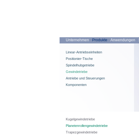
Unternehmen
Produkte
Anwendungen
Linear-Antriebseinheiten
Positionier-Tische
Spindelhubgetriebe
Gewindetriebe
Antriebe und Steuerungen
Komponenten
Kugelgewindetriebe
Planetenrollengewindetriebe
Trapezgewindetriebe