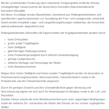
Mit der zunehmenden Forderung nach reduzierter Fertigungstiefe erhält der Einsatz
montagefertiger Linearsysteme als ökonomisch-innovative Maschinenelemente
besondere Aktualität.
Auf dieser Grundlage wurden Baueinheiten, bestehend aus Rollengewindetrieben und
spezifischen Lagerkomponenten zur Gestaltung der Fest- und Loslagerseite, entwickelt.
Damit werden komplette Lager- und Längsführungslösungen realisierbar, die konstruktiv
optimal aufeinander abgestimmt sind.
Rollengewindetriebe übertreffen die Eigenschaften der Kugelgewindetriebe deutlich durch:
hohe Drehzahlen
große axiale Tragfähigkeit
hohe Steifigkeit
gleichförmiges Reibungsmoment
hohe Positioniergenauigkeit durch kleinste Gewindesteigung
geringe Laufgeräusche
einfache Montage und Demontage der Mutter
hohe Betriebssicherheit
Wegen Ihrer hohen Steifigkeit und hohen axialen Tragfähigkeit werden sie besonders in
Präzisionswerkzeugmaschinen, Messmaschinen, Industrierobotern sowie in der
Produktronik und der Feinwerktechnik eingesetzt.
Durch Ihr geringes Gewicht und Ihre Unempfindlichkeit gegen Vereisung und
Verschmutzung eignen sie sich auch für Anwendungen im Bergbau sowie in der Luft- und
Raumfahrt.
Darüber hinaus erlaubt die hohe Betriebssicherheit auch unter ungünstigen Bedingungen
sowie der einfache Ein- und Ausbau der Mutter den Einsatz an nur schwer zugänglichen
Stellen.